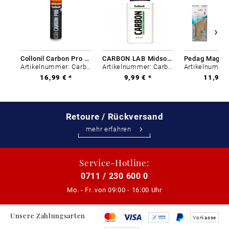
Collonil Carbon Pro 400 ml
CARBON LAB Midsole Cleaner
Artikelnummer: Carbon-0
Artikelnummer: Carbon-0
16,99 € *
9,99 € *
11,99 €
Retoure / Rückversand
mehr erfahren
Service-Hotline:
0711 / 230 600 0
Mo. - Fr. von
09:00 - 16:00 Uhr
Unsere Zahlungsarten
Vorkasse