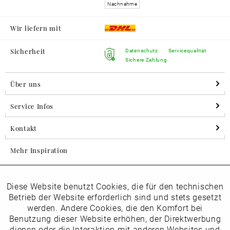
Nachnahme
Wir liefern mit
Sicherheit
Datenschutz
Servicequalität
Sichere Zahlung
Über uns
Service Infos
Kontakt
Mehr Inspiration
Diese Website benutzt Cookies, die für den technischen
Aktiv
Folgen Sie uns auf Instagram
Funktionale
Betrieb der Website erforderlich sind und stets gesetzt
horsch_schuhe
werden. Andere Cookies, die den Komfort bei
Inaktiv
Benutzung dieser Website erhöhen, der Direktwerbung
Marketing
dienen oder die Interaktion mit anderen Websites und