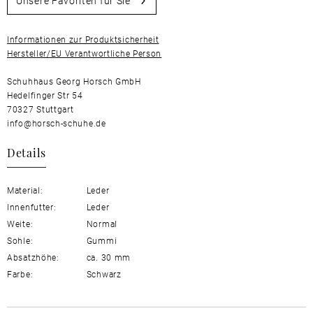
Unsere Favoriten für Sie
Informationen zur Produktsicherheit
Hersteller/EU Verantwortliche Person
Schuhhaus Georg Horsch GmbH
Hedelfinger Str 54
70327 Stuttgart
info@horsch-schuhe.de
Details
Material:
Leder
Innenfutter:
Leder
Weite:
Normal
Sohle:
Gummi
Absatzhöhe:
ca. 30 mm
Farbe:
Schwarz