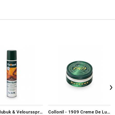
Collonil Nubuk & Veloursspray Schwarz
Collonil - 1909 Creme De Luxe Farblos