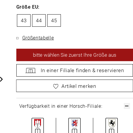
Größe EU:
43
44
45
Größentabelle
bitte
wählen Sie zuerst Ihre Größe aus
In einer Filiale
finden &
reservieren
bitte
wählen Sie zuerst Ihre Größe aus
Artikel merken
Verfügbarkeit in einer Horsch-Filiale: