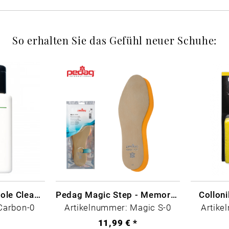
So erhalten Sie das Gefühl neuer Schuhe:
CARBON LAB Midsole Cleaner
Pedag Magic Step - Memory Schaum
Collon
Carbon-0
Artikelnummer: Magic S-0
Artike
*
11,99 € *