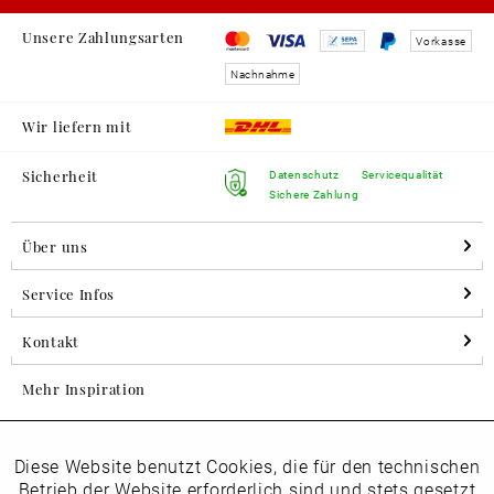
Unsere Zahlungsarten
Vorkasse
Nachnahme
Wir liefern mit
Sicherheit
Datenschutz
Servicequalität
Sichere Zahlung
Über uns
Service Infos
Kontakt
Mehr Inspiration
Diese Website benutzt Cookies, die für den technischen
Aktiv
Folgen Sie uns auf Instagram
Funktionale
Betrieb der Website erforderlich sind und stets gesetzt
horsch_schuhe