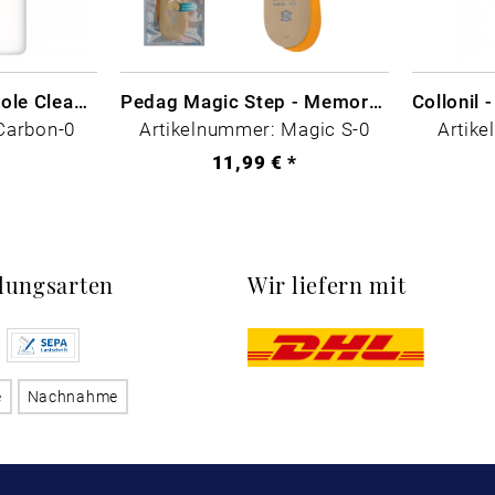
CARBON LAB Midsole Cleaner
Pedag Magic Step - Memory Schaum
Carbon-0
Artikelnummer: Magic S-0
Artike
*
11,99 € *
lungsarten
Wir liefern mit
e
Nachnahme