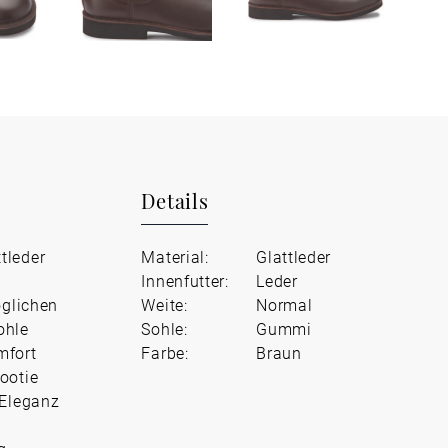
Details
tleder
Material:
Glattleder
Innenfutter:
Leder
öglichen
Weite:
Normal
ohle
Sohle:
Gummi
mfort
Farbe:
Braun
ootie
 Eleganz