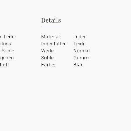
Details
m Leder
Material:
Leder
hluss
Innenfutter:
Textil
 Sohle.
Weite:
Normal
rgeben.
Sohle:
Gummi
ort!
Farbe:
Blau