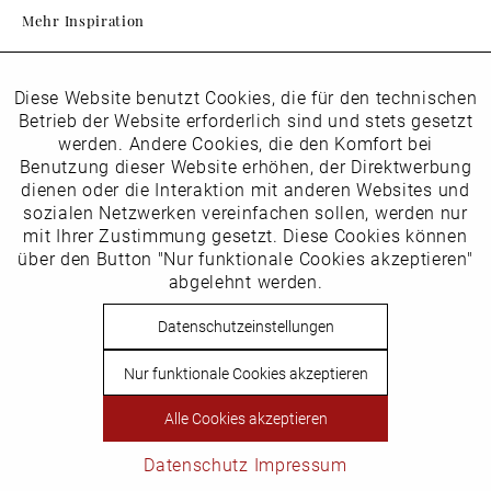
Mehr Inspiration
Diese Website benutzt Cookies, die für den technischen
Aktiv
Folgen Sie uns auf Instagram
Funktionale
Betrieb der Website erforderlich sind und stets gesetzt
horsch_schuhe
werden. Andere Cookies, die den Komfort bei
Inaktiv
Benutzung dieser Website erhöhen, der Direktwerbung
Marketing
dienen oder die Interaktion mit anderen Websites und
Newsletter
sozialen Netzwerken vereinfachen sollen, werden nur
Inaktiv
mit Ihrer Zustimmung gesetzt. Diese Cookies können
Tracking
über den Button "Nur funktionale Cookies akzeptieren"
abgelehnt werden.
Die
Datenschutzbestimmungen
habe ich zur Kenntnis
Inaktiv
Service
genommen
Datenschutzeinstellungen
Hier
vom Newsletter abmelden.
Nur funktionale Cookies akzeptieren
Vertrag widerrufen
Alle Cookies akzeptieren
Copyright © Schuhhaus Horsch. * Alle Preise inkl.
Mehrwertsteuer des jeweiligen Lieferlandes. Nicht EU-Ausland
Datenschutz
Impressum
steuerbefreit.