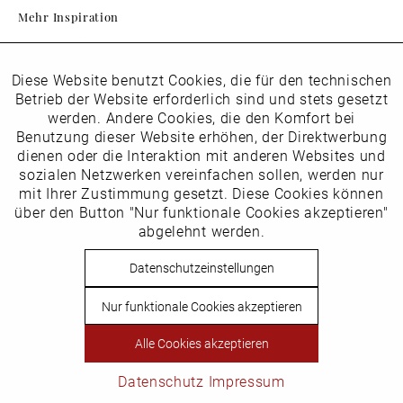
Mehr Inspiration
Diese Website benutzt Cookies, die für den technischen
Aktiv
Folgen Sie uns auf Instagram
Funktionale
Betrieb der Website erforderlich sind und stets gesetzt
horsch_schuhe
werden. Andere Cookies, die den Komfort bei
Inaktiv
Benutzung dieser Website erhöhen, der Direktwerbung
Marketing
dienen oder die Interaktion mit anderen Websites und
Newsletter
sozialen Netzwerken vereinfachen sollen, werden nur
Inaktiv
mit Ihrer Zustimmung gesetzt. Diese Cookies können
Tracking
über den Button "Nur funktionale Cookies akzeptieren"
abgelehnt werden.
Die
Datenschutzbestimmungen
habe ich zur Kenntnis
Inaktiv
Service
genommen
Datenschutzeinstellungen
Hier
vom Newsletter abmelden.
Nur funktionale Cookies akzeptieren
Vertrag widerrufen
Alle Cookies akzeptieren
Copyright © Schuhhaus Horsch. * Alle Preise inkl.
Mehrwertsteuer des jeweiligen Lieferlandes. Nicht EU-Ausland
Datenschutz
Impressum
steuerbefreit.