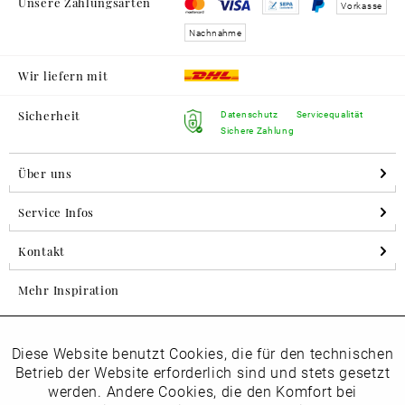
Unsere Zahlungsarten
Vorkasse
Nachnahme
Wir liefern mit
Sicherheit
Datenschutz
Servicequalität
Sichere Zahlung
Über uns
Service Infos
Kontakt
Mehr Inspiration
Diese Website benutzt Cookies, die für den technischen
Aktiv
Folgen Sie uns auf Instagram
Funktionale
Betrieb der Website erforderlich sind und stets gesetzt
horsch_schuhe
werden. Andere Cookies, die den Komfort bei