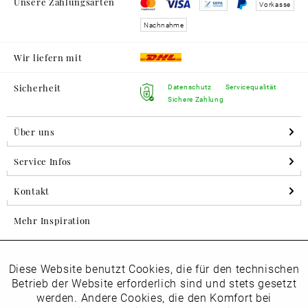
Unsere Zahlungsarten
Vorkasse
Nachnahme
Wir liefern mit
Sicherheit
Datenschutz
Servicequalität
Sichere Zahlung
Über uns
Service Infos
Kontakt
Mehr Inspiration
Diese Website benutzt Cookies, die für den technischen
Aktiv
Folgen Sie uns auf Instagram
Funktionale
Betrieb der Website erforderlich sind und stets gesetzt
horsch_schuhe
werden. Andere Cookies, die den Komfort bei