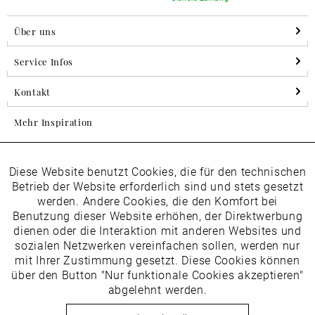
Über uns
Service Infos
Kontakt
Mehr Inspiration
Diese Website benutzt Cookies, die für den technischen
Aktiv
Folgen Sie uns auf Instagram
Funktionale
Betrieb der Website erforderlich sind und stets gesetzt
horsch_schuhe
werden. Andere Cookies, die den Komfort bei
Inaktiv
Benutzung dieser Website erhöhen, der Direktwerbung
Marketing
dienen oder die Interaktion mit anderen Websites und
Newsletter
sozialen Netzwerken vereinfachen sollen, werden nur
Inaktiv
mit Ihrer Zustimmung gesetzt. Diese Cookies können
Tracking
über den Button "Nur funktionale Cookies akzeptieren"
abgelehnt werden.
Die
Datenschutzbestimmungen
habe ich zur Kenntnis
Inaktiv
Service
genommen