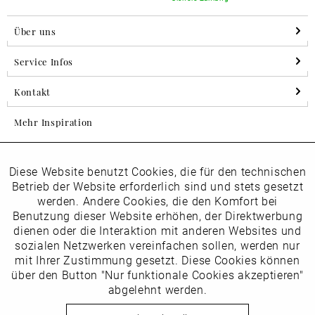
Über uns
Service Infos
Kontakt
Mehr Inspiration
Diese Website benutzt Cookies, die für den technischen
Aktiv
Folgen Sie uns auf Instagram
Funktionale
Betrieb der Website erforderlich sind und stets gesetzt
horsch_schuhe
werden. Andere Cookies, die den Komfort bei
Inaktiv
Benutzung dieser Website erhöhen, der Direktwerbung
Marketing
dienen oder die Interaktion mit anderen Websites und
Newsletter
sozialen Netzwerken vereinfachen sollen, werden nur
Inaktiv
mit Ihrer Zustimmung gesetzt. Diese Cookies können
Tracking
über den Button "Nur funktionale Cookies akzeptieren"
abgelehnt werden.
Die
Datenschutzbestimmungen
habe ich zur Kenntnis
Inaktiv
Service
genommen