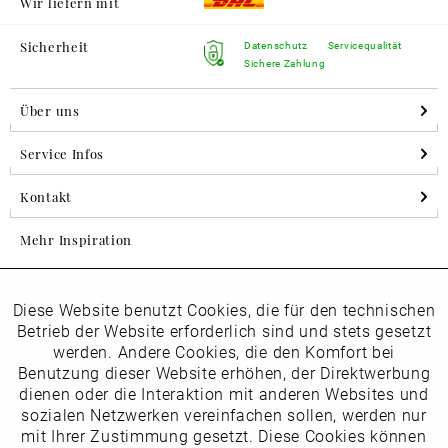
Wir liefern mit
Sicherheit
Datenschutz
Servicequalität
Sichere Zahlung
Über uns
Service Infos
Kontakt
Mehr Inspiration
Diese Website benutzt Cookies, die für den technischen
Aktiv
Folgen Sie uns auf Instagram
Funktionale
Betrieb der Website erforderlich sind und stets gesetzt
horsch_schuhe
werden. Andere Cookies, die den Komfort bei
Inaktiv
Benutzung dieser Website erhöhen, der Direktwerbung
Marketing
dienen oder die Interaktion mit anderen Websites und
Newsletter
sozialen Netzwerken vereinfachen sollen, werden nur
Inaktiv
mit Ihrer Zustimmung gesetzt. Diese Cookies können
Tracking