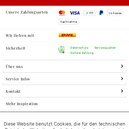
Unsere Zahlungsarten
Vorkasse
Nachnahme
Wir liefern mit
Sicherheit
Datenschutz
Servicequalität
Sichere Zahlung
Über uns
Service Infos
Kontakt
Mehr Inspiration
Diese Website benutzt Cookies, die für den technischen
Aktiv
Folgen Sie uns auf Instagram
Funktionale