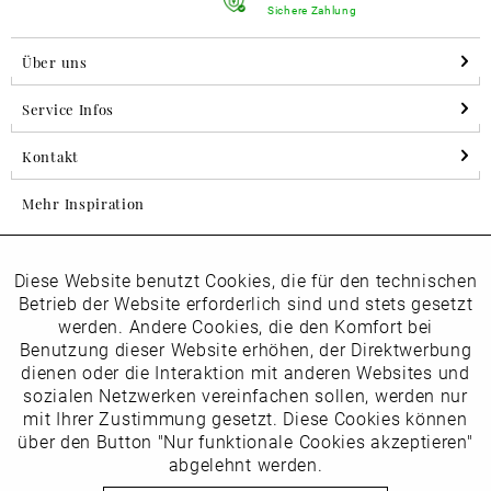
Sichere Zahlung
Über uns
Service Infos
Kontakt
Mehr Inspiration
Diese Website benutzt Cookies, die für den technischen
Aktiv
Folgen Sie uns auf Instagram
Funktionale
Betrieb der Website erforderlich sind und stets gesetzt
horsch_schuhe
werden. Andere Cookies, die den Komfort bei
Inaktiv
Benutzung dieser Website erhöhen, der Direktwerbung
Marketing
dienen oder die Interaktion mit anderen Websites und
Newsletter
sozialen Netzwerken vereinfachen sollen, werden nur
Inaktiv
mit Ihrer Zustimmung gesetzt. Diese Cookies können
Tracking
über den Button "Nur funktionale Cookies akzeptieren"
abgelehnt werden.
Die
Datenschutzbestimmungen
habe ich zur Kenntnis
Inaktiv
Service
genommen