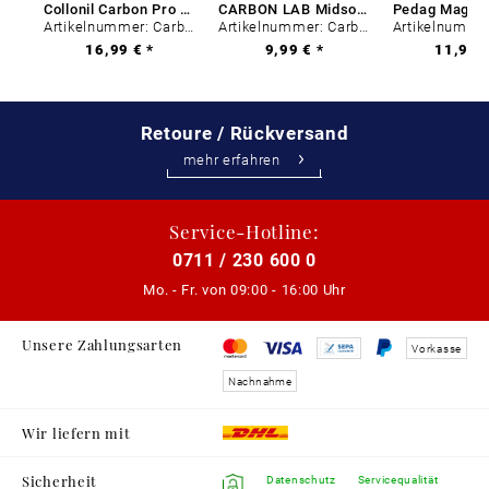
Collonil Carbon Pro 400 ml
CARBON LAB Midsole Cleaner
Artikelnummer: Carbon-0
Artikelnummer: Carbon-0
16,99 € *
9,99 € *
11,99 €
Retoure / Rückversand
mehr erfahren
Service-Hotline:
0711 / 230 600 0
Mo. - Fr. von
09:00 - 16:00 Uhr
Unsere Zahlungsarten
Vorkasse
Nachnahme
Wir liefern mit
Sicherheit
Datenschutz
Servicequalität