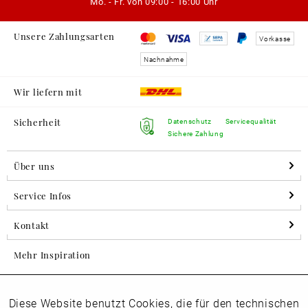
Mo. - Fr. von
09:00 - 16:00 Uhr
Unsere Zahlungsarten
Vorkasse
Nachnahme
Wir liefern mit
Sicherheit
Datenschutz
Servicequalität
Sichere Zahlung
Über uns
Service Infos
Kontakt
Mehr Inspiration
Diese Website benutzt Cookies, die für den technischen
Aktiv
Folgen Sie uns auf Instagram
Funktionale