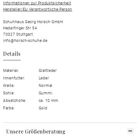
Informationen zur Produktsicherheit
Hersteller/EU Verantwortliche Person
Schuhhaus Georg Horsch GmbH
Hedelfinger Str 54
70327 Stuttgart
info@horsch-schuhe.de
Details
Material:
Glattleder
Innenfutter:
Leder
Weite:
Normal
Sohle:
Gummi
Absatzhöhe:
ca. 10 mm
Farbe:
Gold
Unsere Größenberatung