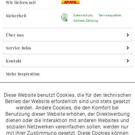
Wir liefern mit
Sicherheit
Datenschutz
Servicequalität
Sichere Zahlung
Über uns
Service Infos
Kontakt
Mehr Inspiration
Diese Website benutzt Cookies, die für den technischen
Aktiv
Folgen Sie uns auf Instagram
Funktionale
Betrieb der Website erforderlich sind und stets gesetzt
horsch_schuhe
werden. Andere Cookies, die den Komfort bei
Inaktiv
Benutzung dieser Website erhöhen, der Direktwerbung
Marketing
dienen oder die Interaktion mit anderen Websites und
Newsletter
sozialen Netzwerken vereinfachen sollen, werden nur
Inaktiv
mit Ihrer Zustimmung gesetzt. Diese Cookies können
Tracking