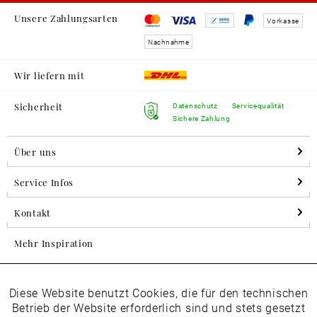
Unsere Zahlungsarten
Vorkasse
Nachnahme
Wir liefern mit
Sicherheit
Datenschutz
Servicequalität
Sichere Zahlung
Über uns
Service Infos
Kontakt
Mehr Inspiration
Diese Website benutzt Cookies, die für den technischen
Aktiv
Folgen Sie uns auf Instagram
Funktionale
Betrieb der Website erforderlich sind und stets gesetzt
horsch_schuhe