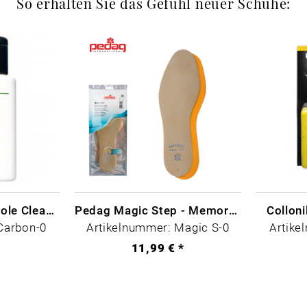
So erhalten Sie das Gefühl neuer Schuhe:
CARBON LAB Midsole Cleaner
Pedag Magic Step - Memory Schaum
Collon
Carbon-0
Artikelnummer: Magic S-0
Artike
*
11,99 € *