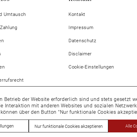
d Umtausch
Kontakt
 Zahlung
Impressum
en
Datenschutz
s
Disclaimer
en
Cookie-Einstellungen
rrufsrecht
n Betrieb der Website erforderlich sind und stets gesetzt
ie Interaktion mit anderen Websites und sozialen Netzwer
 können über den Button "Nur funktionale Cookies akzepti
Vertrag widerrufen
llungen
Alle C
Nur funktionale Cookies akzeptieren
h. * Alle Preise inkl. Mehrwertsteuer des jeweiligen Lieferlandes. Nic