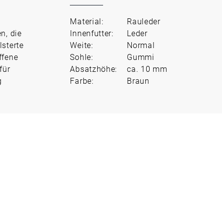
Material:
Rauleder
n, die
Innenfutter:
Leder
lsterte
Weite:
Normal
ffene
Sohle:
Gummi
für
Absatzhöhe:
ca. 10 mm
g
Farbe:
Braun