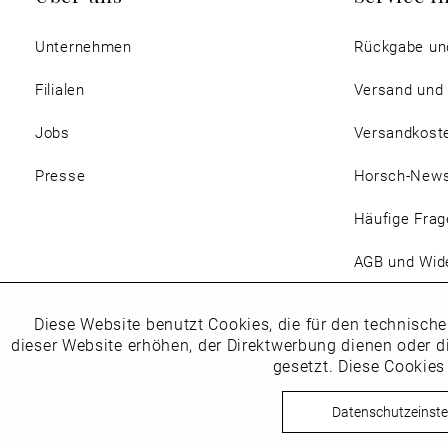
Unternehmen
Rückgabe un
Filialen
Versand und
Jobs
Versandkost
Presse
Horsch-New
Häufige Frag
AGB und Wide
Magazin
Diese Website benutzt Cookies, die für den technische
Funktionale
dieser Website erhöhen, der Direktwerbung dienen oder d
gesetzt. Diese Cookies
Marketing
Datenschutzeinste
Copyright © Schuhhaus Horsc