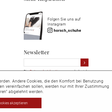
Folgen Sie uns auf
Instagram
horsch_schuhe
Newsletter
Die
Datenschutzbestimmungen
habe ich
zur Kenntnis genommen
 werden. Andere Cookies, die den Komfort bei Benutzung
Aktiv
Hier
vom Newsletter abmelden.
ken vereinfachen sollen, werden nur mit Ihrer Zustimmung
eren" abgelehnt werden.
Inaktiv
ookies akzeptieren
ht EU-Ausland steuerbefreit.