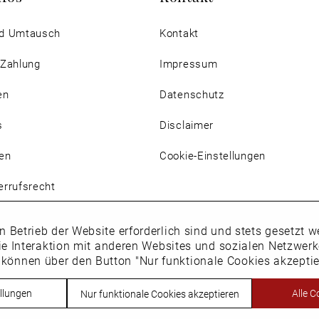
d Umtausch
Kontakt
 Zahlung
Impressum
en
Datenschutz
s
Disclaimer
en
Cookie-Einstellungen
rrufsrecht
n Betrieb der Website erforderlich sind und stets gesetzt
ie Interaktion mit anderen Websites und sozialen Netzwer
 können über den Button "Nur funktionale Cookies akzepti
Vertrag widerrufen
llungen
Alle C
Nur funktionale Cookies akzeptieren
h. * Alle Preise inkl. Mehrwertsteuer des jeweiligen Lieferlandes. Nic