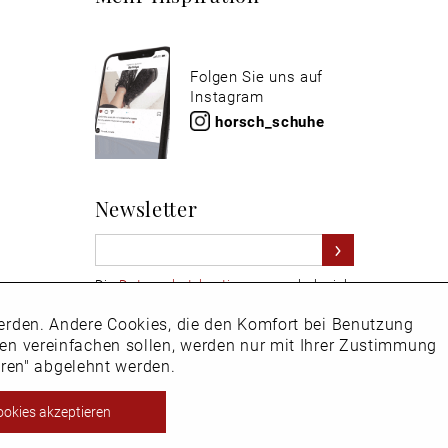
Folgen Sie uns auf
Instagram
horsch_schuhe
Newsletter
Die
Datenschutzbestimmungen
habe ich
zur Kenntnis genommen
 werden. Andere Cookies, die den Komfort bei Benutzung
Aktiv
Hier
vom Newsletter abmelden.
ken vereinfachen sollen, werden nur mit Ihrer Zustimmung
eren" abgelehnt werden.
Inaktiv
ookies akzeptieren
ht EU-Ausland steuerbefreit.