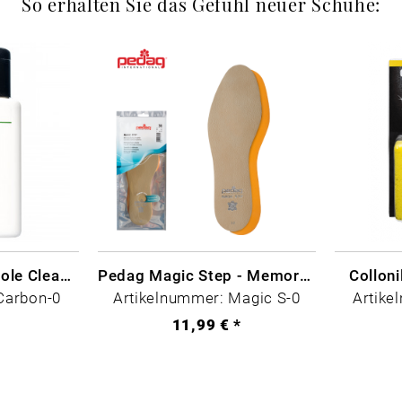
So erhalten Sie das Gefühl neuer Schuhe:
CARBON LAB Midsole Cleaner
Pedag Magic Step - Memory Schaum
Collon
Carbon-0
Artikelnummer: Magic S-0
Artike
*
11,99 € *