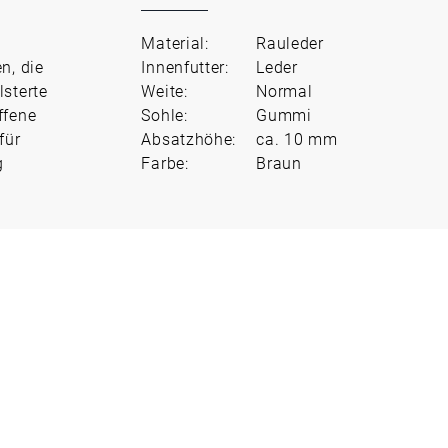
Material:
Rauleder
n, die
Innenfutter:
Leder
lsterte
Weite:
Normal
ffene
Sohle:
Gummi
für
Absatzhöhe:
ca. 10 mm
g
Farbe:
Braun