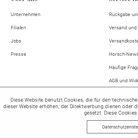
Unternehmen
Rückgabe un
Filialen
Versand und
Jobs
Versandkost
Presse
Horsch-New
Häufige Frag
AGB und Wide
Magazin
Diese Website benutzt Cookies, die für den technische
Funktionale
dieser Website erhöhen, der Direktwerbung dienen oder d
gesetzt. Diese Cookies
Marketing
Datenschutzeinste
Copyright © Schuhhaus Horsc