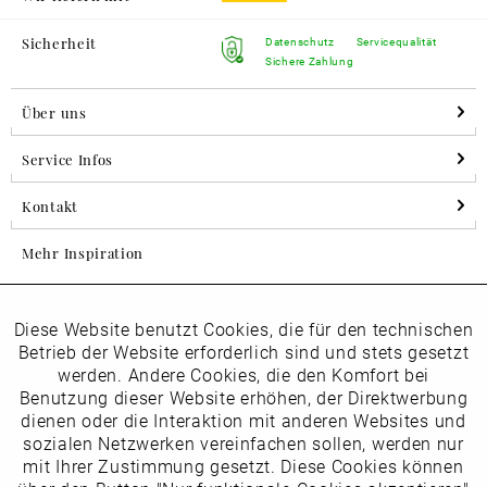
Sicherheit
Datenschutz
Servicequalität
Sichere Zahlung
Über uns
Service Infos
Kontakt
Mehr Inspiration
Diese Website benutzt Cookies, die für den technischen
Aktiv
Folgen Sie uns auf Instagram
Funktionale
Betrieb der Website erforderlich sind und stets gesetzt
horsch_schuhe
werden. Andere Cookies, die den Komfort bei
Inaktiv
Benutzung dieser Website erhöhen, der Direktwerbung
Marketing
dienen oder die Interaktion mit anderen Websites und
Newsletter
sozialen Netzwerken vereinfachen sollen, werden nur
Inaktiv
mit Ihrer Zustimmung gesetzt. Diese Cookies können
Tracking