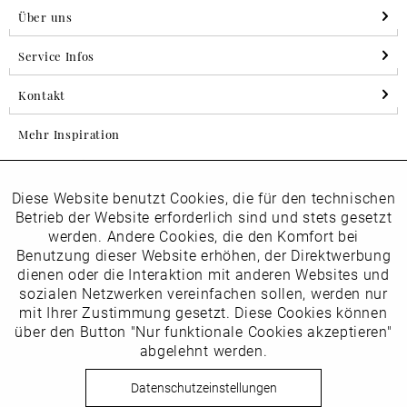
Über uns
Service Infos
Kontakt
Mehr Inspiration
Diese Website benutzt Cookies, die für den technischen
Aktiv
Folgen Sie uns auf Instagram
Funktionale
Betrieb der Website erforderlich sind und stets gesetzt
horsch_schuhe
werden. Andere Cookies, die den Komfort bei
Inaktiv
Benutzung dieser Website erhöhen, der Direktwerbung
Marketing
dienen oder die Interaktion mit anderen Websites und
Newsletter
sozialen Netzwerken vereinfachen sollen, werden nur
Inaktiv
mit Ihrer Zustimmung gesetzt. Diese Cookies können
Tracking
über den Button "Nur funktionale Cookies akzeptieren"
abgelehnt werden.
Die
Datenschutzbestimmungen
habe ich zur Kenntnis
Inaktiv
Service
genommen
Datenschutzeinstellungen
Hier
vom Newsletter abmelden.