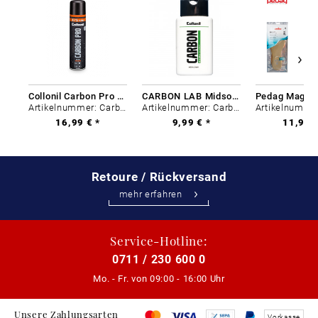
Collonil Carbon Pro 400 ml
CARBON LAB Midsole Cleaner
Artikelnummer: Carbon-0
Artikelnummer: Carbon-0
16,99 € *
9,99 € *
11,99 €
Retoure / Rückversand
mehr erfahren
Service-Hotline:
0711 / 230 600 0
Mo. - Fr. von
09:00 - 16:00 Uhr
Unsere Zahlungsarten
Vorkasse