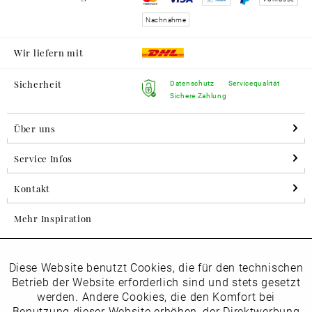
Nachnahme
Wir liefern mit
Sicherheit
Datenschutz
Servicequalität
Sichere Zahlung
Über uns
Service Infos
Kontakt
Mehr Inspiration
Diese Website benutzt Cookies, die für den technischen
Aktiv
Folgen Sie uns auf Instagram
Funktionale
Betrieb der Website erforderlich sind und stets gesetzt
horsch_schuhe
werden. Andere Cookies, die den Komfort bei
Inaktiv
Benutzung dieser Website erhöhen, der Direktwerbung