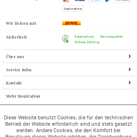
Nachnahme
Wir liefern mit
Sicherheit
Datenschutz
Servicequalität
Sichere Zahlung
Über uns
Service Infos
Kontakt
Mehr Inspiration
Diese Website benutzt Cookies, die für den technischen
Aktiv
Folgen Sie uns auf Instagram
Funktionale
Betrieb der Website erforderlich sind und stets gesetzt
horsch_schuhe
werden. Andere Cookies, die den Komfort bei
Inaktiv
Benutzung dieser Website erhöhen, der Direktwerbung