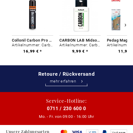
Collonil Carbon Pro 400 ml
CARBON LAB Midsole Cleaner
Artikelnummer: Carbon-0
Artikelnummer: Carbon-0
16,99 € *
9,99 € *
11,99 €
Retoure / Rückversand
mehr erfahren
Service-Hotline:
0711 / 230 600 0
Mo. - Fr. von
09:00 - 16:00 Uhr
Unsere Zahlungsarten
Vorkasse