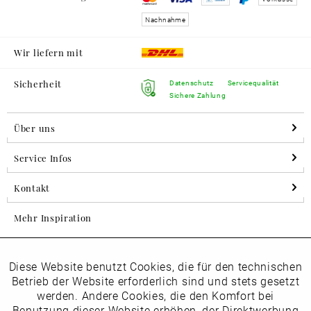
Nachnahme
Wir liefern mit
Sicherheit
Datenschutz
Servicequalität
Sichere Zahlung
Über uns
Service Infos
Kontakt
Mehr Inspiration
Diese Website benutzt Cookies, die für den technischen
Aktiv
Folgen Sie uns auf Instagram
Funktionale
Betrieb der Website erforderlich sind und stets gesetzt
horsch_schuhe
werden. Andere Cookies, die den Komfort bei
Inaktiv
Benutzung dieser Website erhöhen, der Direktwerbung