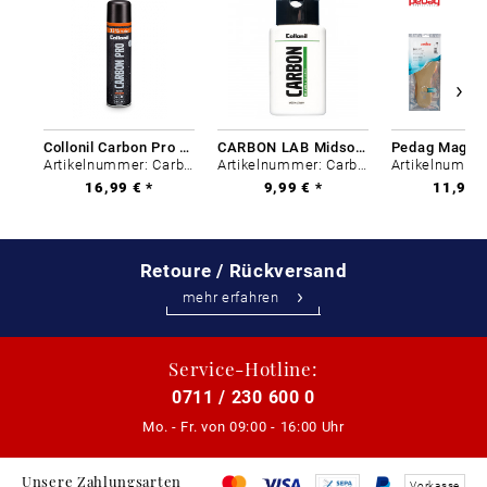
Collonil Carbon Pro 400 ml
CARBON LAB Midsole Cleaner
Artikelnummer: Carbon-0
Artikelnummer: Carbon-0
16,99 € *
9,99 € *
11,99 €
Retoure / Rückversand
mehr erfahren
Service-Hotline:
0711 / 230 600 0
Mo. - Fr. von
09:00 - 16:00 Uhr
Unsere Zahlungsarten
Vorkasse