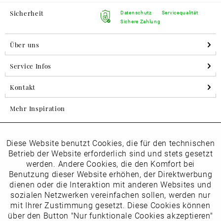
Sicherheit
Datenschutz
Servicequalität
Sichere Zahlung
Über uns
Service Infos
Kontakt
Mehr Inspiration
Diese Website benutzt Cookies, die für den technischen
Aktiv
Folgen Sie uns auf Instagram
Funktionale
Betrieb der Website erforderlich sind und stets gesetzt
horsch_schuhe
werden. Andere Cookies, die den Komfort bei
Inaktiv
Benutzung dieser Website erhöhen, der Direktwerbung
Marketing
dienen oder die Interaktion mit anderen Websites und
Newsletter
sozialen Netzwerken vereinfachen sollen, werden nur
Inaktiv
mit Ihrer Zustimmung gesetzt. Diese Cookies können
Tracking
über den Button "Nur funktionale Cookies akzeptieren"