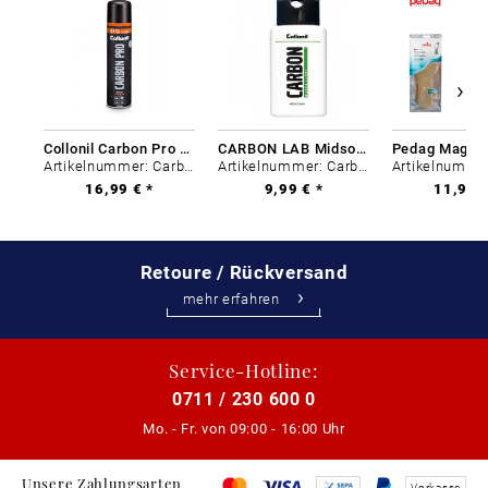
Collonil Carbon Pro 400 ml
CARBON LAB Midsole Cleaner
Artikelnummer: Carbon-0
Artikelnummer: Carbon-0
16,99 € *
9,99 € *
11,99 €
Retoure / Rückversand
mehr erfahren
Service-Hotline:
0711 / 230 600 0
Mo. - Fr. von
09:00 - 16:00 Uhr
Unsere Zahlungsarten
Vorkasse