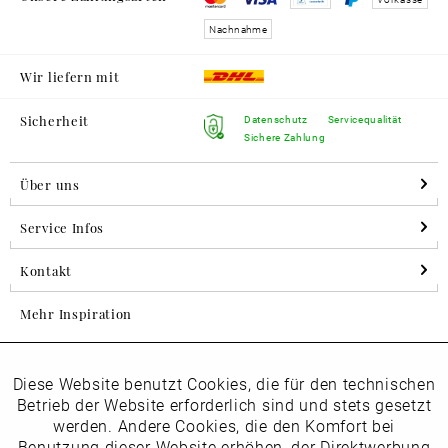
Nachnahme
Wir liefern mit
Sicherheit
Datenschutz
Servicequalität
Sichere Zahlung
Über uns
Service Infos
Kontakt
Mehr Inspiration
Diese Website benutzt Cookies, die für den technischen
Aktiv
Folgen Sie uns auf Instagram
Funktionale
Betrieb der Website erforderlich sind und stets gesetzt
horsch_schuhe
werden. Andere Cookies, die den Komfort bei
Inaktiv
Benutzung dieser Website erhöhen, der Direktwerbung