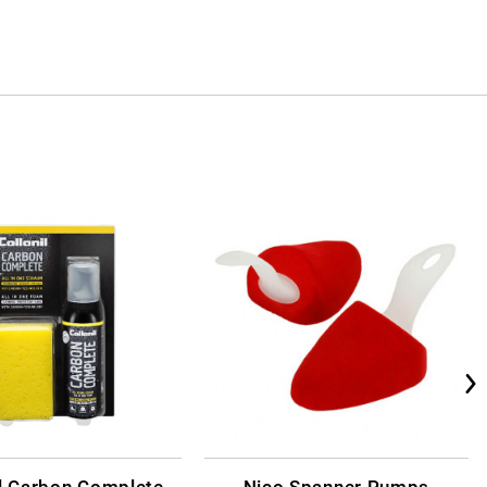
il Carbon Complete
Nico Spanner Pumps