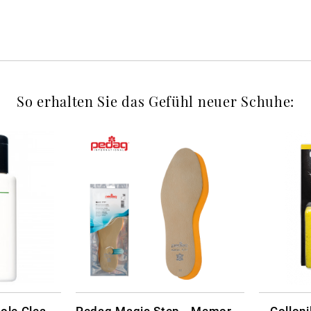
So erhalten Sie das Gefühl neuer Schuhe:
CARBON LAB Midsole Cleaner
Pedag Magic Step - Memory Schaum
Collon