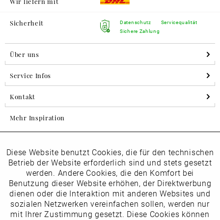
Wir liefern mit
Sicherheit
Datenschutz
Servicequalität
Sichere Zahlung
Über uns
Service Infos
Kontakt
Mehr Inspiration
Diese Website benutzt Cookies, die für den technischen
Aktiv
Folgen Sie uns auf Instagram
Funktionale
Betrieb der Website erforderlich sind und stets gesetzt
horsch_schuhe
werden. Andere Cookies, die den Komfort bei
Inaktiv
Benutzung dieser Website erhöhen, der Direktwerbung
Marketing
dienen oder die Interaktion mit anderen Websites und
Newsletter
sozialen Netzwerken vereinfachen sollen, werden nur
Inaktiv
mit Ihrer Zustimmung gesetzt. Diese Cookies können
Tracking