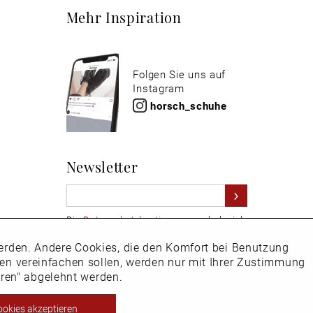
Mehr Inspiration
Folgen Sie uns auf
Instagram
horsch_schuhe
Newsletter
Die
Datenschutzbestimmungen
habe ich
zur Kenntnis genommen
 werden. Andere Cookies, die den Komfort bei Benutzung
Aktiv
Hier
vom Newsletter abmelden.
ken vereinfachen sollen, werden nur mit Ihrer Zustimmung
eren" abgelehnt werden.
Inaktiv
ookies akzeptieren