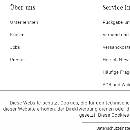
Über uns
Service I
Unternehmen
Rückgabe un
Filialen
Versand und
Jobs
Versandkost
Presse
Horsch-New
Häufige Frag
AGB und Wide
Magazin
Diese Website benutzt Cookies, die für den technische
Funktionale
dieser Website erhöhen, der Direktwerbung dienen oder d
gesetzt. Diese Cookies
Marketing
Datenschutzeinste