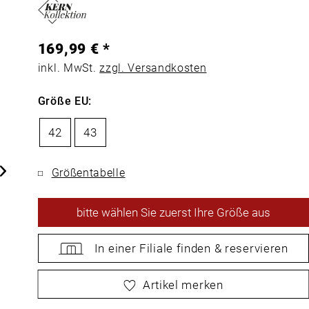
169,99 € *
inkl. MwSt.
zzgl. Versandkosten
Größe EU:
42
43
Größentabelle
bitte
wählen Sie zuerst Ihre Größe aus
In einer Filiale
finden &
reservieren
bitte
wählen Sie zuerst Ihre Größe aus
Artikel merken