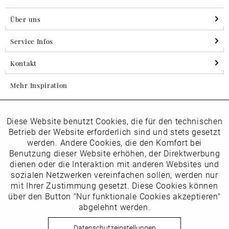
Über uns
Service Infos
Kontakt
Mehr Inspiration
Diese Website benutzt Cookies, die für den technischen
Aktiv
Folgen Sie uns auf Instagram
Funktionale
Betrieb der Website erforderlich sind und stets gesetzt
horsch_schuhe
werden. Andere Cookies, die den Komfort bei
Inaktiv
Benutzung dieser Website erhöhen, der Direktwerbung
Marketing
dienen oder die Interaktion mit anderen Websites und
Newsletter
sozialen Netzwerken vereinfachen sollen, werden nur
Inaktiv
mit Ihrer Zustimmung gesetzt. Diese Cookies können
Tracking
über den Button "Nur funktionale Cookies akzeptieren"
abgelehnt werden.
Die
Datenschutzbestimmungen
habe ich zur Kenntnis
Inaktiv
Service
genommen
Datenschutzeinstellungen