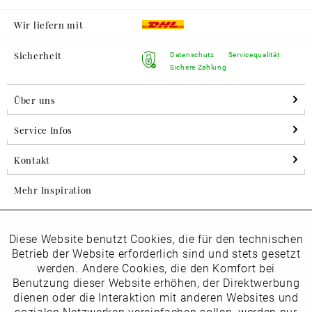
Wir liefern mit
Sicherheit
Datenschutz
Servicequalität
Sichere Zahlung
Über uns
Service Infos
Kontakt
Mehr Inspiration
Diese Website benutzt Cookies, die für den technischen
Aktiv
Folgen Sie uns auf Instagram
Funktionale
Betrieb der Website erforderlich sind und stets gesetzt
horsch_schuhe
werden. Andere Cookies, die den Komfort bei
Inaktiv
Benutzung dieser Website erhöhen, der Direktwerbung
Marketing
dienen oder die Interaktion mit anderen Websites und
Newsletter
sozialen Netzwerken vereinfachen sollen, werden nur