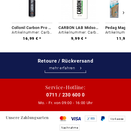
Collonil Carbon Pro 400 ml
CARBON LAB Midsole Cleaner
Artikelnummer: Carbon-0
Artikelnummer: Carbon-0
16,99 € *
9,99 € *
11,99 €
Retoure / Rückversand
mehr erfahren
Service-Hotline:
0711 / 230 600 0
Mo. - Fr. von
09:00 - 16:00 Uhr
Unsere Zahlungsarten
Vorkasse
Nachnahme