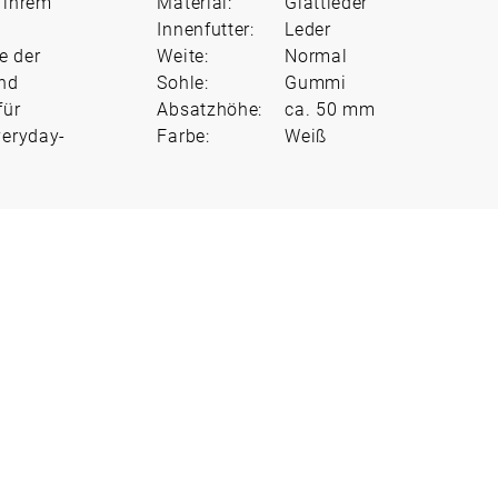
 ihrem
Material:
Glattleder
Innenfutter:
Leder
e der
Weite:
Normal
und
Sohle:
Gummi
für
Absatzhöhe:
ca. 50 mm
veryday-
Farbe:
Weiß