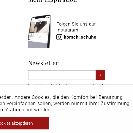
Folgen Sie uns auf
Instagram
horsch_schuhe
Newsletter
Die
Datenschutzbestimmungen
habe ich
zur Kenntnis genommen
 werden. Andere Cookies, die den Komfort bei Benutzung
Aktiv
Hier
vom Newsletter abmelden.
ken vereinfachen sollen, werden nur mit Ihrer Zustimmung
eren" abgelehnt werden.
Inaktiv
ookies akzeptieren
ht EU-Ausland steuerbefreit.