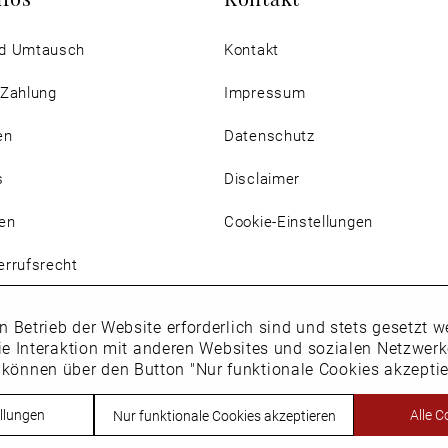
d Umtausch
Kontakt
 Zahlung
Impressum
en
Datenschutz
s
Disclaimer
en
Cookie-Einstellungen
rrufsrecht
n Betrieb der Website erforderlich sind und stets gesetzt
ie Interaktion mit anderen Websites und sozialen Netzwer
 können über den Button "Nur funktionale Cookies akzepti
Vertrag widerrufen
llungen
Alle C
Nur funktionale Cookies akzeptieren
h. * Alle Preise inkl. Mehrwertsteuer des jeweiligen Lieferlandes. Nic