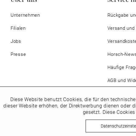
Unternehmen
Rückgabe un
Filialen
Versand und
Jobs
Versandkost
Presse
Horsch-New
Häufige Frag
AGB und Wide
Magazin
Diese Website benutzt Cookies, die für den technische
Funktionale
dieser Website erhöhen, der Direktwerbung dienen oder d
gesetzt. Diese Cookies
Marketing
Datenschutzeinste
Copyright © Schuhhaus Horsc