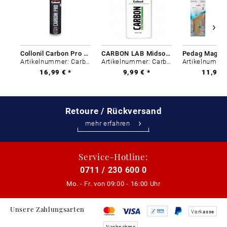
Collonil Carbon Pro 400 ml
CARBON LAB Midsole Cleaner
Artikelnummer: Carbon-0
Artikelnummer: Carbon-0
16,99 € *
9,99 € *
11,99 €
Retoure / Rückversand
mehr erfahren
Service-Hotline:
0711 / 230 600 0
Mo. - Fr. von
09:00 - 16:00 Uhr
Unsere Zahlungsarten
Vorkasse
Nachnahme