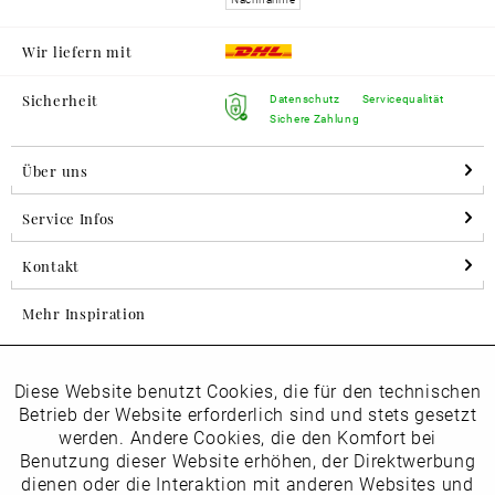
Wir liefern mit
Sicherheit
Datenschutz
Servicequalität
Sichere Zahlung
Über uns
Service Infos
Kontakt
Mehr Inspiration
Diese Website benutzt Cookies, die für den technischen
Aktiv
Folgen Sie uns auf Instagram
Funktionale
Betrieb der Website erforderlich sind und stets gesetzt
horsch_schuhe
werden. Andere Cookies, die den Komfort bei
Inaktiv
Benutzung dieser Website erhöhen, der Direktwerbung
Marketing
dienen oder die Interaktion mit anderen Websites und