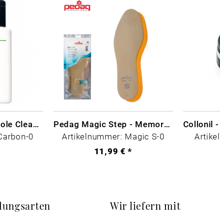
CARBON LAB Midsole Cleaner
Pedag Magic Step - Memory Schaum
Carbon-0
Artikelnummer: Magic S-0
Artike
*
11,99 € *
lungsarten
Wir liefern mit