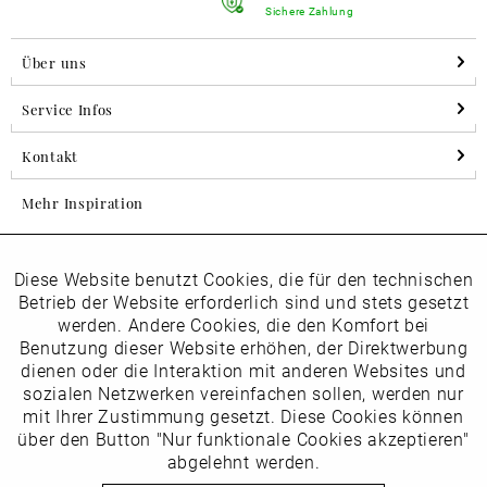
Sichere Zahlung
Über uns
Service Infos
Kontakt
Mehr Inspiration
Diese Website benutzt Cookies, die für den technischen
Aktiv
Folgen Sie uns auf Instagram
Funktionale
Betrieb der Website erforderlich sind und stets gesetzt
horsch_schuhe
werden. Andere Cookies, die den Komfort bei
Inaktiv
Benutzung dieser Website erhöhen, der Direktwerbung
Marketing
dienen oder die Interaktion mit anderen Websites und
Newsletter
sozialen Netzwerken vereinfachen sollen, werden nur
Inaktiv
mit Ihrer Zustimmung gesetzt. Diese Cookies können
Tracking
über den Button "Nur funktionale Cookies akzeptieren"
abgelehnt werden.
Die
Datenschutzbestimmungen
habe ich zur Kenntnis
Inaktiv
Service
genommen