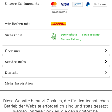
Unsere Zahlungsarten
Vorkasse
Nachnahme
Wir liefern mit
Sicherheit
Datenschutz
Servicequalität
Sichere Zahlung
Über uns
Service Infos
Kontakt
Mehr Inspiration
Diese Website benutzt Cookies, die für den technischen
Aktiv
Folgen Sie uns auf Instagram
Funktionale
Betrieb der Website erforderlich sind und stets gesetzt
horsch_schuhe
werden. Andere Cookies, die den Komfort bei