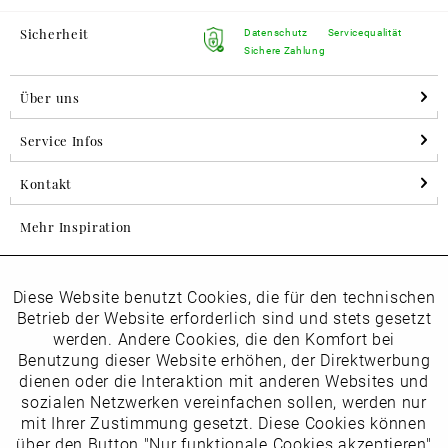
Sicherheit
Datenschutz
Servicequalität
Sichere Zahlung
Über uns
Service Infos
Kontakt
Mehr Inspiration
Diese Website benutzt Cookies, die für den technischen
Aktiv
Folgen Sie uns auf Instagram
Funktionale
Betrieb der Website erforderlich sind und stets gesetzt
horsch_schuhe
werden. Andere Cookies, die den Komfort bei
Inaktiv
Benutzung dieser Website erhöhen, der Direktwerbung
Marketing
dienen oder die Interaktion mit anderen Websites und
Newsletter
sozialen Netzwerken vereinfachen sollen, werden nur
Inaktiv
mit Ihrer Zustimmung gesetzt. Diese Cookies können
Tracking
über den Button "Nur funktionale Cookies akzeptieren"