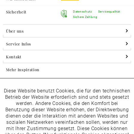
Sicherheit
Datenschutz
Servicequalität
Sichere Zahlung
Über uns
Service Infos
Kontakt
Mehr Inspiration
Diese Website benutzt Cookies, die für den technischen
Aktiv
Folgen Sie uns auf Instagram
Funktionale
Betrieb der Website erforderlich sind und stets gesetzt
horsch_schuhe
werden. Andere Cookies, die den Komfort bei
Inaktiv
Benutzung dieser Website erhöhen, der Direktwerbung
Marketing
dienen oder die Interaktion mit anderen Websites und
Newsletter
sozialen Netzwerken vereinfachen sollen, werden nur
Inaktiv
mit Ihrer Zustimmung gesetzt. Diese Cookies können
Tracking