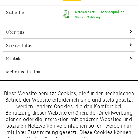
Sicherheit
Datenschutz
Servicequalität
Sichere Zahlung
Über uns
Service Infos
Kontakt
Mehr Inspiration
Diese Website benutzt Cookies, die für den technischen
Aktiv
Folgen Sie uns auf Instagram
Funktionale
Betrieb der Website erforderlich sind und stets gesetzt
horsch_schuhe
werden. Andere Cookies, die den Komfort bei
Inaktiv
Benutzung dieser Website erhöhen, der Direktwerbung
Marketing
dienen oder die Interaktion mit anderen Websites und
Newsletter
sozialen Netzwerken vereinfachen sollen, werden nur
Inaktiv
mit Ihrer Zustimmung gesetzt. Diese Cookies können
Tracking