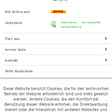
Wir liefern mit
Sicherheit
Datenschutz
Servicequalität
Sichere Zahlung
Über uns
Service Infos
Kontakt
Mehr Inspiration
Diese Website benutzt Cookies, die für den technischen
Aktiv
Folgen Sie uns auf Instagram
Funktionale
Betrieb der Website erforderlich sind und stets gesetzt
horsch_schuhe
werden. Andere Cookies, die den Komfort bei
Inaktiv
Benutzung dieser Website erhöhen, der Direktwerbung
Marketing
dienen oder die Interaktion mit anderen Websites und