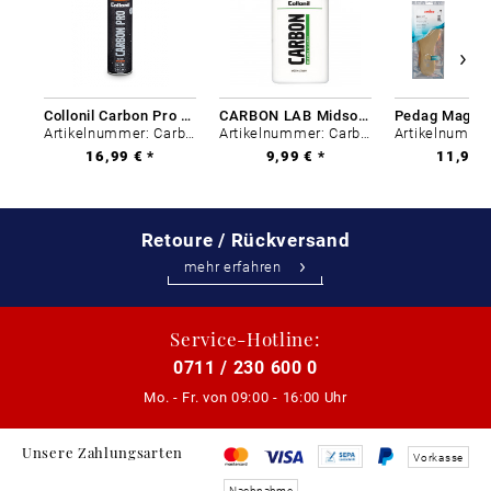
Collonil Carbon Pro 400 ml
CARBON LAB Midsole Cleaner
Artikelnummer: Carbon-0
Artikelnummer: Carbon-0
16,99 € *
9,99 € *
11,99 €
Retoure / Rückversand
mehr erfahren
Service-Hotline:
0711 / 230 600 0
Mo. - Fr. von
09:00 - 16:00 Uhr
Unsere Zahlungsarten
Vorkasse
Nachnahme