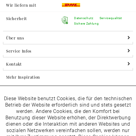
Wir liefern mit
Sicherheit
Datenschutz
Servicequalität
Sichere Zahlung
Über uns
Service Infos
Kontakt
Mehr Inspiration
Diese Website benutzt Cookies, die für den technischen
Aktiv
Folgen Sie uns auf Instagram
Funktionale
Betrieb der Website erforderlich sind und stets gesetzt
horsch_schuhe
werden. Andere Cookies, die den Komfort bei
Inaktiv
Benutzung dieser Website erhöhen, der Direktwerbung
Marketing
dienen oder die Interaktion mit anderen Websites und
Newsletter
sozialen Netzwerken vereinfachen sollen, werden nur
Inaktiv