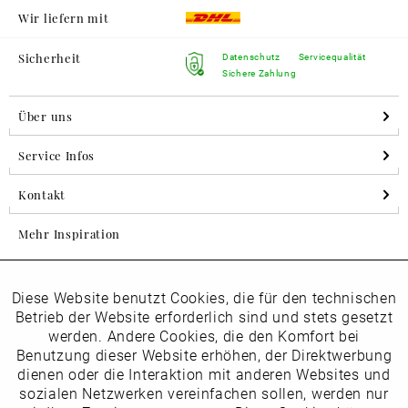
Wir liefern mit
Sicherheit
Datenschutz
Servicequalität
Sichere Zahlung
Über uns
Service Infos
Kontakt
Mehr Inspiration
Diese Website benutzt Cookies, die für den technischen
Aktiv
Folgen Sie uns auf Instagram
Funktionale
Betrieb der Website erforderlich sind und stets gesetzt
horsch_schuhe
werden. Andere Cookies, die den Komfort bei
Inaktiv
Benutzung dieser Website erhöhen, der Direktwerbung
Marketing
dienen oder die Interaktion mit anderen Websites und
Newsletter
sozialen Netzwerken vereinfachen sollen, werden nur