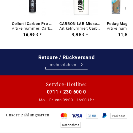
Collonil Carbon Pro 400 ml
CARBON LAB Midsole Cleaner
Artikelnummer: Carbon-0
Artikelnummer: Carbon-0
16,99 € *
9,99 € *
11,99 €
Retoure / Rückversand
mehr erfahren
Service-Hotline:
0711 / 230 600 0
Mo. - Fr. von
09:00 - 16:00 Uhr
Unsere Zahlungsarten
Vorkasse
Nachnahme