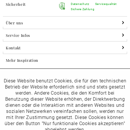
Sicherheit
Datenschutz
Servicequalität
Sichere Zahlung
Über uns
Service Infos
Kontakt
Mehr Inspiration
Diese Website benutzt Cookies, die für den technischen
Aktiv
Folgen Sie uns auf Instagram
Funktionale
Betrieb der Website erforderlich sind und stets gesetzt
horsch_schuhe
werden. Andere Cookies, die den Komfort bei
Inaktiv
Benutzung dieser Website erhöhen, der Direktwerbung
Marketing
dienen oder die Interaktion mit anderen Websites und
Newsletter
sozialen Netzwerken vereinfachen sollen, werden nur
Inaktiv
mit Ihrer Zustimmung gesetzt. Diese Cookies können
Tracking
über den Button "Nur funktionale Cookies akzeptieren"
abgelehnt werden.