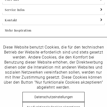
Service Infos
Kontakt
Mehr Inspiration
Diese Website benutzt Cookies, die für den technischen
Aktiv
Folgen Sie uns auf Instagram
Funktionale
Betrieb der Website erforderlich sind und stets gesetzt
horsch_schuhe
werden. Andere Cookies, die den Komfort bei
Inaktiv
Benutzung dieser Website erhöhen, der Direktwerbung
Marketing
dienen oder die Interaktion mit anderen Websites und
Newsletter
sozialen Netzwerken vereinfachen sollen, werden nur
Inaktiv
mit Ihrer Zustimmung gesetzt. Diese Cookies können
Tracking
über den Button "Nur funktionale Cookies akzeptieren"
abgelehnt werden.
Die
Datenschutzbestimmungen
habe ich zur Kenntnis
Inaktiv
Service
genommen
Datenschutzeinstellungen
Hier
vom Newsletter abmelden.