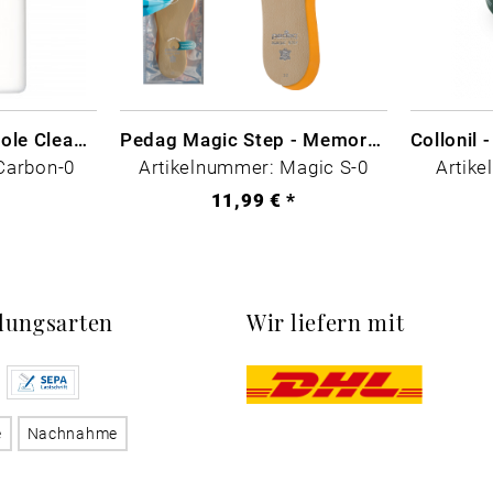
CARBON LAB Midsole Cleaner
Pedag Magic Step - Memory Schaum
Carbon-0
Artikelnummer: Magic S-0
Artike
*
11,99 € *
lungsarten
Wir liefern mit
e
Nachnahme