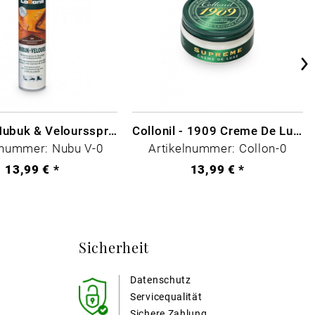
Collonil Nubuk & Veloursspray Schwarz
Collonil - 1909 Creme De Luxe Farblos
lnummer: Nubu V-0
Artikelnummer: Collon-0
13,99 € *
13,99 € *
Sicherheit
Datenschutz
Servicequalität
Sichere Zahlung