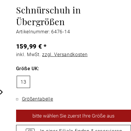
Schnürschuh in
Übergrößen
Artikelnummer: 6476-14
159,99 € *
inkl. MwSt.
zzgl. Versandkosten
Größe UK:
13
Größentabelle
bitte
wählen Sie zuerst Ihre Größe aus
In einer Filiale
finden &
reservieren