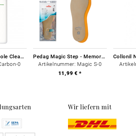
CARBON LAB Midsole Cleaner
Pedag Magic Step - Memory Schaum
Carbon-0
Artikelnummer: Magic S-0
Artike
*
11,99 € *
lungsarten
Wir liefern mit