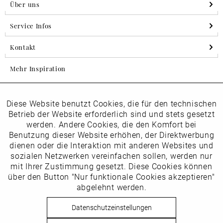
Über uns
Service Infos
Kontakt
Mehr Inspiration
Diese Website benutzt Cookies, die für den technischen
Aktiv
Folgen Sie uns auf Instagram
Funktionale
Betrieb der Website erforderlich sind und stets gesetzt
horsch_schuhe
werden. Andere Cookies, die den Komfort bei
Inaktiv
Benutzung dieser Website erhöhen, der Direktwerbung
Marketing
dienen oder die Interaktion mit anderen Websites und
Newsletter
sozialen Netzwerken vereinfachen sollen, werden nur
Inaktiv
mit Ihrer Zustimmung gesetzt. Diese Cookies können
Tracking
über den Button "Nur funktionale Cookies akzeptieren"
abgelehnt werden.
Die
Datenschutzbestimmungen
habe ich zur Kenntnis
Inaktiv
Service
genommen
Datenschutzeinstellungen
Hier
vom Newsletter abmelden.