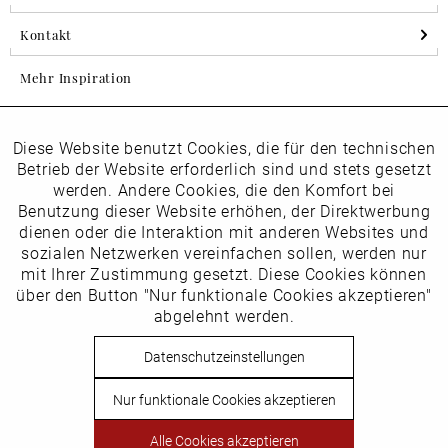
Kontakt
Mehr Inspiration
Diese Website benutzt Cookies, die für den technischen
Aktiv
Folgen Sie uns auf Instagram
Funktionale
Betrieb der Website erforderlich sind und stets gesetzt
horsch_schuhe
werden. Andere Cookies, die den Komfort bei
Inaktiv
Benutzung dieser Website erhöhen, der Direktwerbung
Marketing
dienen oder die Interaktion mit anderen Websites und
Newsletter
sozialen Netzwerken vereinfachen sollen, werden nur
Inaktiv
mit Ihrer Zustimmung gesetzt. Diese Cookies können
Tracking
über den Button "Nur funktionale Cookies akzeptieren"
abgelehnt werden.
Die
Datenschutzbestimmungen
habe ich zur Kenntnis
Inaktiv
Service
genommen
Datenschutzeinstellungen
Hier
vom Newsletter abmelden.
Nur funktionale Cookies akzeptieren
Vertrag widerrufen
Alle Cookies akzeptieren