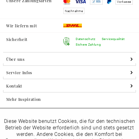
Unsere Zahlungsarten
Vorkasse
Nachnahme
Wir liefern mit
Sicherheit
Datenschutz
Servicequalität
Sichere Zahlung
Über uns
Service Infos
Kontakt
Mehr Inspiration
Diese Website benutzt Cookies, die für den technischen
Aktiv
Folgen Sie uns auf Instagram
Funktionale
Betrieb der Website erforderlich sind und stets gesetzt
horsch_schuhe
werden. Andere Cookies, die den Komfort bei