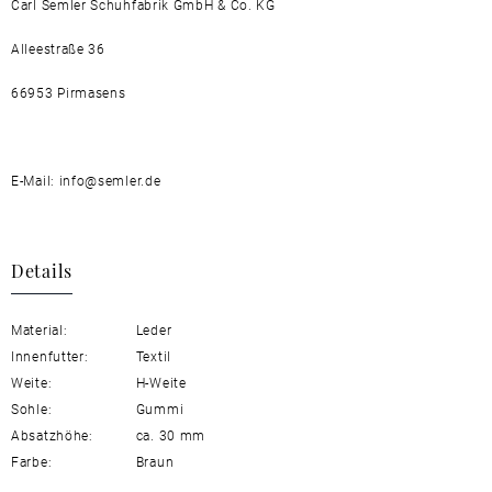
Carl Semler Schuhfabrik GmbH & Co. KG
Alleestraße 36
66953 Pirmasens
E-Mail: info@semler.de
Details
Material:
Leder
Innenfutter:
Textil
Weite:
H-Weite
Sohle:
Gummi
Absatzhöhe:
ca. 30 mm
Farbe:
Braun